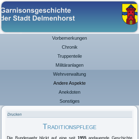
Vorbemerkungen
Chronik
Truppenteile
Militäranlagen
Wehrverwaltung
Andere Aspekte
Anekdoten
Sonstiges
Drucken
Traditionspflege
Die Bundeswehr blickt auf eine seit
1955
andauernde Geschichte