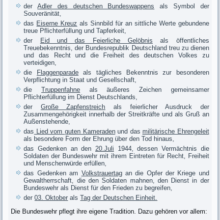
der
Adler des deutschen Bundeswappens
als Symbol der
Souveränität,
das
Eiserne Kreuz
als Sinnbild für an sittliche Werte gebundene
treue Pflichterfüllung und Tapferkeit,
der
Eid und das Feierliche Gelöbnis
als öffentliches
Treuebekenntnis, der Bundesrepublik Deutschland treu zu dienen
und das Recht und die Freiheit des deutschen Volkes zu
verteidigen,
die
Flaggenparade
als tägliches Bekenntnis zur besonderen
Verpflichtung in Staat und Gesellschaft,
die
Truppenfahne
als äußeres Zeichen gemeinsamer
Pflichterfüllung im Dienst Deutschlands,
der
Große Zapfenstreich
als feierlicher Ausdruck der
Zusammengehörigkeit innerhalb der Streitkräfte und als Gruß an
Außenstehende,
das
Lied vom guten Kameraden
und das
militärische Ehrengeleit
als besondere Form der Ehrung über den Tod hinaus,
das Gedenken an den
20.Juli
1944, dessen Vermächtnis die
Soldaten der Bundeswehr mit ihrem Eintreten für Recht, Freiheit
und Menschenwürde erfüllen,
das Gedenken am
Volkstrauertag
an die Opfer der Kriege und
Gewaltherrschaft, die den Soldaten mahnen, den Dienst in der
Bundeswehr als Dienst für den Frieden zu begreifen,
der
03. Oktober
als
Tag der Deutschen Einheit.
Die Bundeswehr pflegt ihre eigene Tradition. Dazu gehören vor allem: