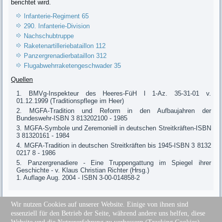
berichtet wird.
Infanterie-Regiment 65
290. Infanterie-Division
Nachschubtruppe
Raketenartilleriebataillon 112
Panzergrenadierbataillon 312
Flugabwehrraketengeschwader 35
Q
uellen
BMVg-Inspekteur des Heeres-FüH I 1-Az. 35-31-01 v.
01.12.1999 (Traditionspflege im Heer)
MGFA-Tradition und Reform in den Aufbaujahren der
Bundeswehr-ISBN 3 813202100 - 1985
MGFA-Symbole und Zeremoniell in deutschen Streitkräften-ISBN
3 81320161 - 1984
MGFA-Tradition in deutschen Streitkräften bis 1945-ISBN 3 8132
0217 8 - 1986
Panzergrenadiere - Eine Truppengattung im Spiegel ihrer
Geschichte - v. Klaus Christian Richter (Hrsg.)
1. Auflage Aug. 2004 - ISBN 3-00-014858-2
Wir nutzen Cookies auf unserer Website. Einige von ihnen sind
essenziell für den Betrieb der Seite, während andere uns helfen, diese
Sitemap