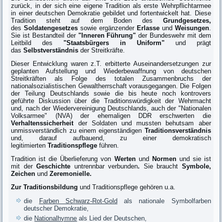
zurück, in der sich eine eigene Tradition als erste Wehrpflichtarmee
in einer deutschen Demokratie gebildet und fortentwickelt hat. Diese
Tradition steht auf dem Boden des
Grundgesetzes,
des
Soldatengesetzes
sowie ergänzender
Erlasse
und
Weisungen
.
Sie ist Bestandteil der
"Inneren Führung"
der Bundeswehr mit dem
Leitbild des
"Staatsbürgers in Uniform"
und prägt
das
Selbstverständnis
der Streitkräfte.
Dieser Entwicklung waren z.T. erbitterte Auseinandersetzungen zur
geplanten Aufstellung und Wiederbewaffnung von deutschen
Streitkräften als Folge des totalen Zusammenbruchs der
nationalsozialistischen Gewaltherrschaft vorausgegangen. Die Folgen
der Teilung Deutschlands sowie die bis heute noch kontrovers
geführte Diskussion über die Traditionswürdigkeit der Wehrmacht
und, nach der Wiedervereinigung Deutschlands, auch der "Nationalen
Volksarmee" (NVA) der ehemaligen DDR erschwerten die
Verhaltenssicherheit
der Soldaten und mussten behutsam aber
unmissverständlich zu einem eigenständigen
Traditionsverständnis
und, darauf aufbauend, zu einer demokratisch
legitimierten
Traditionspflege
führen.
Tradition ist die Überlieferung von
Werten
und
Normen
und sie ist
mit der
Geschichte
untrennbar verbunden
.
Sie braucht
Symbole,
Zeichen
und
Zeremonielle.
Zur Traditionsbildung
und Traditionspflege gehören u.a.
die
Farben Schwarz-Rot-Gold
als nationale Symbolfarben
deutscher Demokratie,
die
Nationalhymne
als Lied der Deutschen,