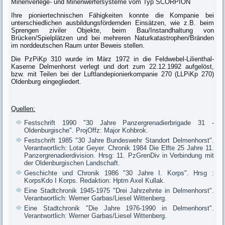
Minenverlege- und Minenwerfersysteme vom Typ SCORPION
Ihre pioniertechnischen Fähigkeiten konnte die Kompanie bei
unterschiedlichen ausbildungsfördernden Einsätzen, wie z.B. beim
Sprengen ziviler Objekte, beim Bau/Instandhaltung von
Brücken/Spielplätzen und bei mehreren Naturkatastrophen/Bränden
im norddeutschen Raum unter Beweis stellen.
Die PzPiKp 310 wurde im März 1972 in die Feldwebel-Lilienthal-
Kaserne Delmenhorst verlegt und dort zum 22.12.1992 aufgelöst,
bzw. mit Teilen bei der Luftlandepionierkompanie 270 (LLPiKp 270)
Oldenburg eingegliedert.
Quellen:
Festschrift 1990 "30 Jahre Panzergrenadierbrigade 31 -
Oldenburgische". ProjOffz: Major Kohbrok.
Festschrift 1985 "30 Jahre Bundeswehr Standort Delmenhorst".
Verantwortlich: Lotar Geyer. Chronik 1984 Die Elfte 25 Jahre 11.
Panzergrenadierdivision. Hrsg: 11. PzGrenDiv in Verbindung mit
der Oldenburgischen Landschaft.
Geschichte und Chronik 1986 "30 Jahre I. Korps". Hrsg :
KorpsKdo I Korps. Redaktion: Hptm Axel Kullak.
Eine Stadtchronik 1945-1975 "Drei Jahrzehnte in Delmenhorst".
Verantwortlich: Werner Garbas/Liesel Wittenberg.
Eine Stadtchronik "Die Jahre 1976-1990 in Delmenhorst".
Verantwortlich: Werner Garbas/Liesel Wittenberg.