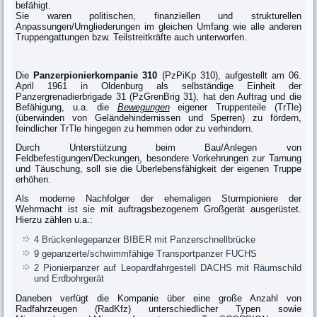
befähigt.
Sie waren politischen, finanziellen und strukturellen
Anpassungen/Umgliederungen im gleichen Umfang wie alle anderen
Truppengattungen bzw. Teilstreitkräfte auch unterworfen.
Die
Panzerpionierkompanie 310
(PzPiKp 310), aufgestellt am 06.
April 1961 in Oldenburg als selbständige Einheit der
Panzergrenadierbrigade 31 (PzGrenBrig 31), hat den Auftrag und die
Befähigung, u.a. die
Bewegungen
eigener Truppenteile (TrTle)
(überwinden von Geländehindernissen und Sperren) zu fördern,
feindlicher TrTle hingegen zu hemmen oder zu verhindern.
Durch Unterstützung beim Bau/Anlegen von
Feldbefestigungen/Deckungen, besondere Vorkehrungen zur Tarnung
und Täuschung, soll sie die Überlebensfähigkeit der eigenen Truppe
erhöhen.
Als moderne Nachfolger der ehemaligen Sturmpioniere der
Wehrmacht ist sie mit auftragsbezogenem Großgerät ausgerüstet.
Hierzu zählen u.a.:
4 Brückenlegepanzer BIBER mit Panzerschnellbrücke
9 gepanzerte/schwimmfähige Transportpanzer FUCHS
2 Pionierpanzer auf Leopardfahrgestell DACHS mit Räumschild
und Erdbohrgerät
Daneben verfügt die Kompanie über eine große Anzahl von
Radfahrzeugen (RadKfz) unterschiedlicher Typen sowie