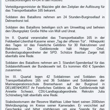
Einsatzkontingent KFOR in den Kosovo.
Verteidigungsminister de Maiziére gibt den Zeitplan der Auflösung für
das Transportbataillon 165 bekannt.
Soldaten des Bataillons nehmen am 24 Stunden-Burginsellauf in
Delmenhorst teil.
Soldaten des Bataillons beteiligen sich am Umwelttag und befreien
den Übungsplatz Große Höhe von Müll und Unrat.
Im II. Quartal veranstaltet das Transportbataillon 165 in der
Feldwebel-Lilienthal-Kaserne einen „Tag der offenen Tür“. Höhepunkt
des Tages ist das Feierliche Gelöbnis für 30 Rekrutinnen und
Rekruten. Die Gelöbnisrede hält Holger Ortel,
Bundestagsabgeordneter der SPD. Schütze Bastian Zarger hält
ebenfalls eine Rede.
Soldaten des Bataillons nehmen am 3. Standort-Spendenlauf für das
Soldatenhilfswerk der Bundeswehr teil. Es kommen 450 € Spenden
zusammen.
Im III. Quartal legen 42 Soldatinnen und Soldaten des
Transportbataillons 165 und 36 Soldaten und Soldatinnen der
Marineoperationsschule Bremerhaven auf der Burginsel in
DELMENHORST ihr Feierliches Gelöbnis ab. Die Gelöbnisrede hält
Annette Schwarz, CDU-Landtagsabgeordnete. Rekrutin Julia
Schöneberg hält ebenfalls eine Rede.
Stabsbootsmann der Reserve Matthias Löber feiert seinen 2000sten
Wehrübungstag im Kreise seiner Kameraden. Er verzichtet auf
Geschenke und bittet stattdessen um eine Spende für das