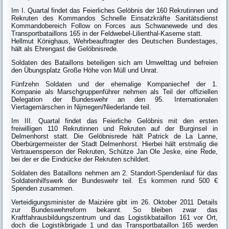
Im I. Quartal findet das Feierliches Gelöbnis der 160 Rekrutinnen und
Rekruten des Kommandos Schnelle Einsatzkräfte Sanitätsdienst
Kommandobereich Follow on Forces aus Schwanewede und des
Transportbataillons 165 in der Feldwebel-Lilienthal-Kaserne statt.
Hellmut Könighaus, Wehrbeauftragter des Deutschen Bundestages,
hält als Ehrengast die Gelöbnisrede.
Soldaten des Bataillons beteiligen sich am Umwelttag und befreien
den Übungsplatz Große Höhe von Müll und Unrat.
Fünfzehn Soldaten und der ehemalige Kompaniechef der 1.
Kompanie als Marschgruppenführer nehmen als Teil der offiziellen
Delegation der Bundeswehr an den 95. Internationalen
Viertagemärschen in Nijmegen/Niederlande teil.
Im III. Quartal findet das Feierliche Gelöbnis mit den ersten
freiwilligen 110 Rekrutinnen und Rekruten auf der Burginsel in
Delmenhorst statt. Die Gelöbnisrede hält Patrick de La Lanne,
Oberbürgermeister der Stadt Delmenhorst. Hierbei hält erstmalig die
Vertrauensperson der Rekruten, Schütze Jan Ole Jeske, eine Rede,
bei der er die Eindrücke der Rekruten schildert.
Soldaten des Bataillons nehmen am 2. Standort-Spendenlauf für das
Soldatenhilfswerk der Bundeswehr teil. Es kommen rund 500 €
Spenden zusammen.
Verteidigungsminister de Maiziére gibt im 26. Oktober 2011 Details
zur Bundeswehrreform bekannt. So bleiben zwar das
Kraftfahrausbildungszentrum und das Logistikbataillon 161 vor Ort,
doch die Logistikbrigade 1 und das Transportbataillon 165 werden