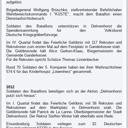
aufgelöst.
Brigadegeneral Wolfgang Brüschke, stellvertretender Befehlshaber
Wehrbereichskommando I "KÜSTE", macht dem Bataillon einen
Dienstaufsichtsbesuch.
Soldaten des Bataillons unterstützen in Delmenhorst die
Spendensammlung für den Volksbund
Deutsche Kriegsgräberfürsorge.
Im IV. Quartal findet das Feierliche Gelöbnis mit 117 Rekruten und
Rekrutinnen zum ersten Mal auf dem Festplatz in Ganderkesee statt.
Die Gelöbnisrede hält Alice Gerken-Klaas, Bürgermeisterin der
Gemeinde Ganderkesee.
Für die Rekruten spricht Schütze Thomas Linnenbecker.
Rund 70 Soldaten der 5. Kompanie haben bei ihrer Weihnachtsfeier
574 € für das Kinderhospiz „Löwenherz“ gesammelt.
2012
Soldaten des Bataillons beteiligen sich an der Aktion „Delmenhorst
putzt sich heraus“.
Im I. Quartal findet das Feierliche Gelöbnis mit 56 Rekruten und
Rekrutinnen auf dem Marktplatz in Delmenhorst statt. Die
Gelöbnisrede hält Patrick de La Lanne, Oberbürgermeister der Stadt
Delmenhorst. Der Rekrut Steffen Winter hält ebenfalls eine Rede.
Einundsiebzig Soldaten verlegen zum 32. Deutschen