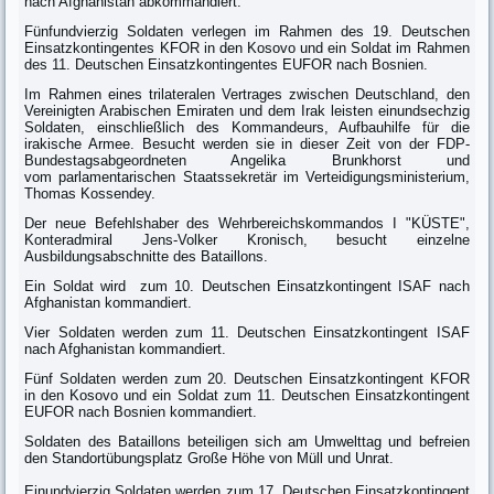
nach Afghanistan abkommandiert.
Fünfundvierzig Soldaten verlegen im Rahmen des 19. Deutschen
Einsatzkontingentes KFOR in den Kosovo und ein Soldat im Rahmen
des 11. Deutschen Einsatzkontingentes EUFOR nach Bosnien.
Im Rahmen eines trilateralen Vertrages zwischen Deutschland, den
Vereinigten Arabischen Emiraten und dem Irak leisten einundsechzig
Soldaten, einschließlich des Kommandeurs, Aufbauhilfe für die
irakische Armee. Besucht werden sie in dieser Zeit von der FDP-
Bundestagsabgeordneten Angelika Brunkhorst und
vom parlamentarischen Staatssekretär im Verteidigungsministerium,
Thomas Kossendey.
Der neue Befehlshaber des Wehrbereichskommandos I "KÜSTE",
Konteradmiral Jens-Volker Kronisch, besucht einzelne
Ausbildungsabschnitte des Bataillons.
Ein Soldat wird zum 10. Deutschen Einsatzkontingent ISAF nach
Afghanistan kommandiert.
Vier Soldaten werden zum 11. Deutschen Einsatzkontingent ISAF
nach Afghanistan kommandiert.
Fünf Soldaten werden zum 20. Deutschen Einsatzkontingent KFOR
in den Kosovo und ein Soldat zum 11. Deutschen Einsatzkontingent
EUFOR nach Bosnien kommandiert.
Soldaten des Bataillons beteiligen sich am Umwelttag und befreien
den Standortübungsplatz Große Höhe von Müll und Unrat.
Einundvierzig Soldaten werden zum 17. Deutschen Einsatzkontingent