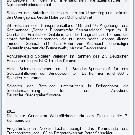
Bundeswehr an den 94. Internationalen Viertagemärschen in
Nijmegen/Niederlande teil.
Soldaten des Bataillons beteiligen sich am Umwelttag und befreien
den Übungsplatz Große Höhe von Müll und Unrat.
89 Soldaten des Transportbataillons 165 und 96 Angehörige des
Kommandos „Schnelle Einsatzkräfte Sanitätsdienst“ legen im III.
Quartal ihr Feierliches Gelöbnis auf der Burginsel ab. Es sind die
ersten Wehrdienstleistenden, die nur noch sechs Monate dienen
müssen. General a.D. Hans-Peter von Kirchbach, ehemaliger
Generalinspekteur der Bundeswehr, hält die Gelöbnisrede.
Achtundvierzig Soldaten verlegen im Rahmen des 27. Deutschen
Einsatzkontingent KFOR in den Kosovo.
Viele Soldaten nehmen am 1. Standort-Spendenlauf für das
Soldatenhilfswerk der Bundeswehr teil. Es kommen rund 500 €
Spenden zusammen.
Soldaten des Bataillons unterstützen in Delmenhorst die
Spendensammlung für den Volksbund
Deutsche Kriegsgräberfürsorge.
2011
Die letzte Generation Wehrpflichtiger tritt den Dienst in der 7.
Kompanie an.
Fregattenkapitän Volker Laabs übergibt das Kommando des
Transportbataillons 165 an Fregattenkapitän Peter Schneider.