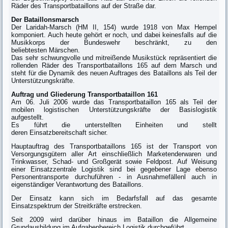
Räder des Transportbataillons auf der Straße dar.
Der Bataillonsmarsch
Der Laridah-Marsch (HM II, 154) wurde 1918 von Max Hempel
komponiert. Auch heute gehört er noch, und dabei keinesfalls auf die
Musikkorps der Bundeswehr beschränkt, zu den
beliebtesten Märschen.
Das sehr schwungvolle und mitreißende Musikstück repräsentiert die
rollenden Räder des Transportbataillons 165 auf dem Marsch und
steht für die Dynamik des neuen Auftrages des Bataillons als Teil der
Unterstützungskräfte.
Auftrag und Gliederung Transportbataillon 161
Am 06. Juli 2006 wurde das Transportbataillon 165 als Teil der
mobilen logistischen Unterstützungskräfte der Basislogistik
aufgestellt.
Es führt die unterstellten Einheiten und stellt
deren Einsatzbereitschaft sicher.
Hauptauftrag des Transportbataillons 165 ist der Transport von
Versorgungsgütern aller Art einschließlich Marketenderwaren und
Trinkwasser, Schad- und Großgerät sowie Feldpost. Auf Weisung
einer Einsatzzentrale Logistik sind bei gegebener Lage ebenso
Personentransporte durchuführen - in Ausnahmefällenl auch in
eigenständiger Verantwortung des Bataillons.
Der Einsatz kann sich im Bedarfsfall auf das gesamte
Einsatzspektrum der Streitkräfte erstrecken.
Seit 2009 wird darüber hinaus im Bataillon die Allgemeine
Grundausbildung im Aufgabenbereich Logistik durchgeführt.