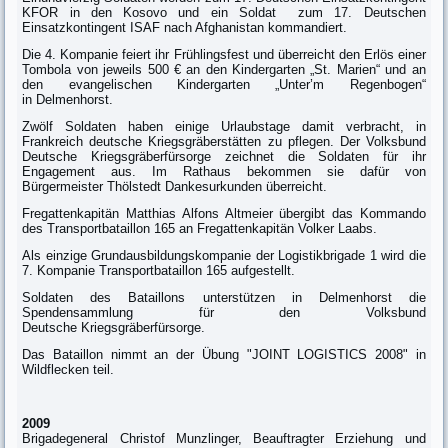
KFOR in den Kosovo und ein Soldat zum 17. Deutschen
Einsatzkontingent ISAF nach Afghanistan kommandiert.
Die 4. Kompanie feiert ihr Frühlingsfest und überreicht den Erlös einer
Tombola von jeweils 500 € an den Kindergarten „St. Marien“ und an
den evangelischen Kindergarten „Unter’m Regenbogen“
in Delmenhorst.
Zwölf Soldaten haben einige Urlaubstage damit verbracht, in
Frankreich deutsche Kriegsgräberstätten zu pflegen. Der Volksbund
Deutsche Kriegsgräberfürsorge zeichnet die Soldaten für ihr
Engagement aus. Im Rathaus bekommen sie dafür von
Bürgermeister Thölstedt Dankesurkunden überreicht.
Fregattenkapitän Matthias Alfons Altmeier übergibt das Kommando
des Transportbataillon 165 an Fregattenkapitän Volker Laabs.
Als einzige Grundausbildungskompanie der Logistikbrigade 1 wird die
7. Kompanie Transportbataillon 165 aufgestellt.
Soldaten des Bataillons unterstützen in Delmenhorst die
Spendensammlung für den Volksbund
Deutsche Kriegsgräberfürsorge.
Das Bataillon nimmt an der Übung "JOINT LOGISTICS 2008" in
Wildflecken teil.
2009
Brigadegeneral Christof Munzlinger, Beauftragter Erziehung und