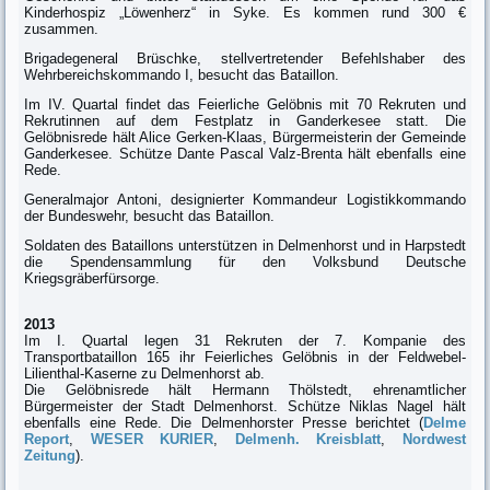
Kinderhospiz „Löwenherz“ in Syke. Es kommen rund 300 €
zusammen.
Brigadegeneral Brüschke, stellvertretender Befehlshaber des
Wehrbereichskommando I, besucht das Bataillon.
Im IV. Quartal findet das Feierliche Gelöbnis mit 70 Rekruten und
Rekrutinnen auf dem Festplatz in Ganderkesee statt. Die
Gelöbnisrede hält Alice Gerken-Klaas, Bürgermeisterin der Gemeinde
Ganderkesee. Schütze Dante Pascal Valz-Brenta hält ebenfalls eine
Rede.
Generalmajor Antoni, designierter Kommandeur Logistikkommando
der Bundeswehr, besucht das Bataillon.
Soldaten des Bataillons unterstützen in Delmenhorst und in Harpstedt
die Spendensammlung für den Volksbund Deutsche
Kriegsgräberfürsorge.
2013
Im I. Quartal legen 31 Rekruten der 7. Kompanie des
Transportbataillon 165 ihr Feierliches Gelöbnis in der Feldwebel-
Lilienthal-Kaserne zu Delmenhorst ab.
Die Gelöbnisrede hält Hermann Thölstedt, ehrenamtlicher
Bürgermeister der Stadt Delmenhorst. Schütze Niklas Nagel hält
ebenfalls eine Rede. Die Delmenhorster Presse berichtet (
Delme
Report
,
WESER KURIER
,
Delmenh. Kreisblatt
,
Nordwest
Zeitung
).