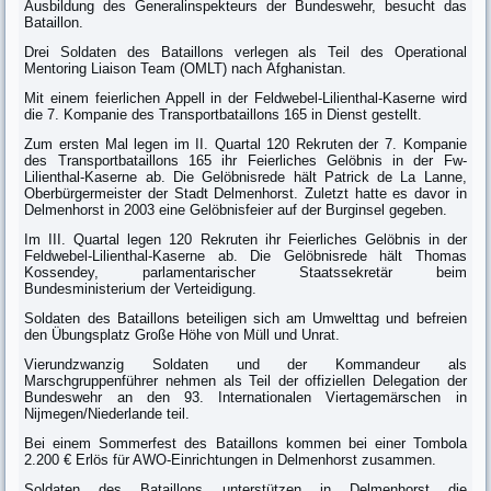
Ausbildung des Generalinspekteurs der Bundeswehr, besucht das
Bataillon.
Drei Soldaten des Bataillons verlegen als Teil des Operational
Mentoring Liaison Team (OMLT) nach Afghanistan.
Mit einem feierlichen Appell in der Feldwebel-Lilienthal-Kaserne wird
die 7. Kompanie des Transportbataillons 165 in Dienst gestellt.
Zum ersten Mal legen im II. Quartal 120 Rekruten der 7. Kompanie
des Transportbataillons 165 ihr Feierliches Gelöbnis in der Fw-
Lilienthal-Kaserne ab. Die Gelöbnisrede hält Patrick de La Lanne,
Oberbürgermeister der Stadt Delmenhorst. Zuletzt hatte es davor in
Delmenhorst in 2003 eine Gelöbnisfeier auf der Burginsel gegeben.
Im III. Quartal legen 120 Rekruten ihr Feierliches Gelöbnis in der
Feldwebel-Lilienthal-Kaserne ab. Die Gelöbnisrede hält Thomas
Kossendey, parlamentarischer Staatssekretär beim
Bundesministerium der Verteidigung.
Soldaten des Bataillons beteiligen sich am Umwelttag und befreien
den Übungsplatz Große Höhe von Müll und Unrat.
Vierundzwanzig Soldaten und der Kommandeur als
Marschgruppenführer nehmen als Teil der offiziellen Delegation der
Bundeswehr an den 93. Internationalen Viertagemärschen in
Nijmegen/Niederlande teil.
Bei einem Sommerfest des Bataillons kommen bei einer Tombola
2.200 € Erlös für AWO-Einrichtungen in Delmenhorst zusammen.
Soldaten des Bataillons unterstützen in Delmenhorst die