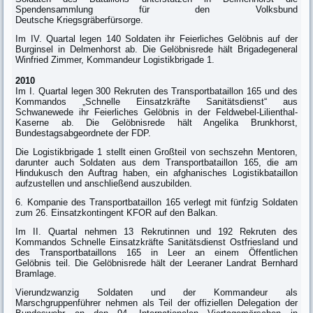
Spendensammlung für den Volksbund
Deutsche Kriegsgräberfürsorge.
Im IV. Quartal legen 140 Soldaten ihr Feierliches Gelöbnis auf der
Burginsel in Delmenhorst ab. Die Gelöbnisrede hält Brigadegeneral
Winfried Zimmer, Kommandeur Logistikbrigade 1.
2010
Im I. Quartal legen 300 Rekruten des Transportbataillon 165 und des
Kommandos „Schnelle Einsatzkräfte Sanitätsdienst“ aus
Schwanewede ihr Feierliches Gelöbnis in der Feldwebel-Lilienthal-
Kaserne ab. Die Gelöbnisrede hält Angelika Brunkhorst,
Bundestagsabgeordnete der FDP.
Die Logistikbrigade 1 stellt einen Großteil von sechszehn Mentoren,
darunter auch Soldaten aus dem Transportbataillon 165, die am
Hindukusch den Auftrag haben, ein afghanisches Logistikbataillon
aufzustellen und anschließend auszubilden.
6. Kompanie des Transportbataillon 165 verlegt mit fünfzig Soldaten
zum 26. Einsatzkontingent KFOR auf den Balkan.
Im II. Quartal nehmen 13 Rekrutinnen und 192 Rekruten des
Kommandos Schnelle Einsatzkräfte Sanitätsdienst Ostfriesland und
des Transportbataillons 165 in Leer an einem Öffentlichen
Gelöbnis teil. Die Gelöbnisrede hält der Leeraner Landrat Bernhard
Bramlage.
Vierundzwanzig Soldaten und der Kommandeur als
Marschgruppenführer nehmen als Teil der offiziellen Delegation der