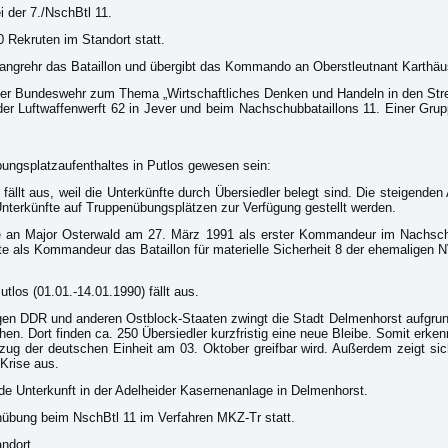
 der 7./NschBtl 11.
 Rekruten im Standort statt.
Langrehr das Bataillon und übergibt das Kommando an Oberstleutnant Karthä
der Bundeswehr zum Thema „Wirtschaftliches Denken und Handeln in den Strei
der Luftwaffenwerft 62 in Jever und beim Nachschubbataillons 11. Einer Grup
bungsplatzaufenthaltes in Putlos gewesen sein:
fällt aus, weil die Unterkünfte durch Übersiedler belegt sind. Die steigenden
Unterkünfte auf Truppenübungsplätzen zur Verfügung gestellt werden.
 an Major Osterwald am 27. März 1991 als erster Kommandeur im Nachschub
nate als Kommandeur das Bataillon für materielle Sicherheit 8 der ehemaligen 
tlos (01.01.-14.01.1990) fällt aus.
gen DDR und anderen Ostblock-Staaten zwingt die Stadt Delmenhorst aufgru
. Dort finden ca. 250 Übersiedler kurzfristig eine neue Bleibe. Somit erkenne
lzug der deutschen Einheit am 03. Oktober greifbar wird. Außerdem zeigt sic
-Krise aus.
de Unterkunft in der Adelheider Kasernenanlage in Delmenhorst.
anübung beim NschBtl 11 im Verfahren MKZ-Tr statt.
ndort.