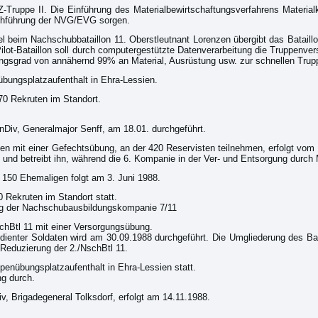
Truppe II. Die Einführung des Materialbewirtschaftungsverfahrens Materialkon
rchführung der NVG/EVG sorgen.
beim Nachschubbataillon 11. Oberstleutnant Lorenzen übergibt das Bataillon 
ilot-Bataillon soll durch computergestützte Datenverarbeitung die Truppenver
ungsgrad von annähernd 99% an Material, Ausrüstung usw. zur schnellen Trup
nübungsplatzaufenthalt in Ehra-Lessien.
70 Rekruten im Standort.
Div, Generalmajor Senff, am 18.01. durchgeführt.
n mit einer Gefechtsübung, an der 420 Reservisten teilnehmen, erfolgt vom
und betreibt ihn, während die 6. Kompanie in der Ver- und Entsorgung durch M
a. 150 Ehemaligen folgt am 3. Juni 1988.
 Rekruten im Standort statt.
ng der Nachschubausbildungskompanie 7/11
chBtl 11 mit einer Versorgungsübung.
ienter Soldaten wird am 30.09.1988 durchgeführt. Die Umgliederung des Batail
Reduzierung der 2./NschBtl 11.
ppenübungsplatzaufenthalt in Ehra-Lessien statt.
ng durch.
, Brigadegeneral Tolksdorf, erfolgt am 14.11.1988.