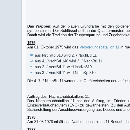
Das Wappen:
Auf der blauen Grundfarbe mit den goldenen 
symbolisieren. Der Schlüssel soll an die Quartiermeistert
Damit wird die Tradition der Truppengattung und Zugehörigkei
1975
Am 01. Oktober 1975 wird das
Versorgungsbataillon 11
in Nac
aus NschKp 310 wird 2. / NschBtl 11
aus 4. /NschBtl 140 wird 3. / NschBtl 11
aus 2. / VersBtl 11 wird lnstKp310
aus 3. / VersBtl 11 wird NschKp-310
Die 4.-7. / NschBtl 11 werden als Geräteeinheiten neu aufgest
Auftrag des Nachschubbataillons 11:
Das Nachschubbataillon 11 hat den Auftrag, im Frieden u
Einzelverbrauchsgütern (EVG) zu gewährleisten. Zu den Auf
Sicherstellung der Anschlussversorgung aus Depots und ander
1978
Am 31.03.1976 erhält das Nachschubbataillon 11 Besuch des
1977