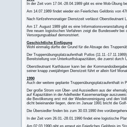
In der Zeit vom 17.04.-28.04.1989 gibt es eine Mob-Übung bei
Am 14.07.1989 findet wieder ein Feierliches Gelöbnis von 470
Nach fünfzehnmonatiger Dienstzeit verlässt Oberstleutnant 
Am 17. August 1989 gibt es eine Informationsveranstaltung 
Ihre neuen logistischen Verfahren zeigt die Bundeswehr bei 
Versorgungsablauf demonstriert.
Geschichtliche Einfügung
Wohl einmalig dürfte der Grund für die Absage des Truppenü
Der Truppenübungsplatzaufenthalt Putlos (11.11.-17.11.1989) 
Bereitstellung von Unterkunftskapazitäten, die zuerst durch 
Oberstleutnant Karthäuser kann bei der Kommandoübergabe
seiner knapp zweijährigen Dienstzeit führt er allein fünf Mo
1990
Auch der weitere geplante Truppenübungsplatzaufenthalt in Pu
Der große Strom von Über- und Aussiedlern aus der ehemali
auf Kapazitäten in der Adelheider Kasernenanlage auszuweichen
die Bevölkerung erst mit der Wiedervereinigung und den Vol
dicht beieinander liegen, denn im Januar 1991 bricht die Golf
Die Übersiedler finden bis zum 30.03.1990 ihre vorübergehen
In der Zeit vom 26.01.-28.01.1990 findet eine logistische Pl
Am 02.03.1990 gibt es erneut ein Feierliches Gelöbnis im Sta