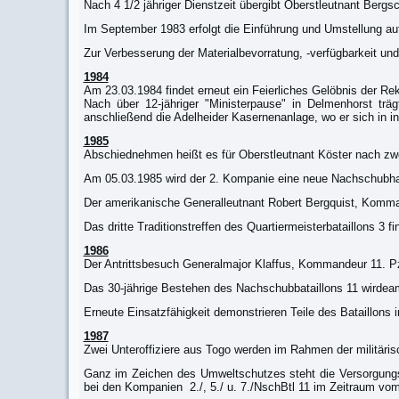
Nach 4 1/2 jähriger Dienstzeit übergibt Oberstleutnant Ber
Im September 1983 erfolgt die Einführung und Umstellung au
Zur Verbesserung der Materialbevorratung, -verfügbarkeit 
1984
Am 23.03.1984 findet erneut ein Feierliches Gelöbnis der Rek
Nach über 12-jähriger "Ministerpause" in Delmenhorst tr
anschließend die Adelheider Kasernenanlage, wo er sich in in
1985
Abschiednehmen heißt es für Oberstleutnant Köster nach zwe
Am 05.03.1985 wird der 2. Kompanie eine neue Nachschubha
Der amerikanische Generalleutnant Robert Bergquist, Kommand
Das dritte Traditionstreffen des Quartiermeisterbataillons 3 
1986
Der Antrittsbesuch Generalmajor Klaffus, Kommandeur 11. P
Das 30-jährige Bestehen des Nachschubbataillons 11 wirde
Erneute Einsatzfähigkeit demonstrieren Teile des Bataillo
1987
Zwei Unteroffiziere aus Togo werden im Rahmen der militärisc
Ganz im Zeichen des Umweltschutzes steht die Versorgung
bei den Kompanien 2./, 5./ u. 7./NschBtl 11 im Zeitraum vom