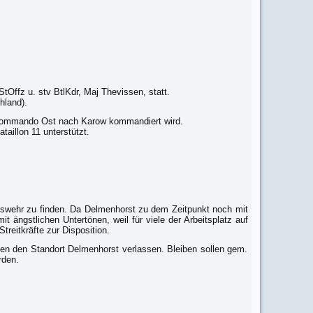
tOffz u. stv BtlKdr, Maj Thevissen, statt.
hland).
-Kommando Ost nach Karow kommandiert wird.
aillon 11 unterstützt.
swehr zu finden. Da Delmenhorst zu dem Zeitpunkt noch mit
it ängstlichen Untertönen, weil für viele der Arbeitsplatz auf
reitkräfte zur Disposition.
sen den Standort Delmenhorst verlassen. Bleiben sollen gem.
rden.