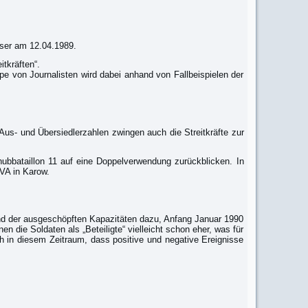
user am 12.04.1989.
tkräften“.
pe von Journalisten wird dabei anhand von Fallbeispielen der
 Aus- und Übersiedlerzahlen zwingen auch die Streitkräfte zur
bataillon 11 auf eine Doppelverwendung zurückblicken. In
NVA in Karow.
nd der ausgeschöpften Kapazitäten dazu, Anfang Januar 1990
n die Soldaten als „Beteiligte“ vielleicht schon eher, was für
h in diesem Zeitraum, dass positive und negative Ereignisse