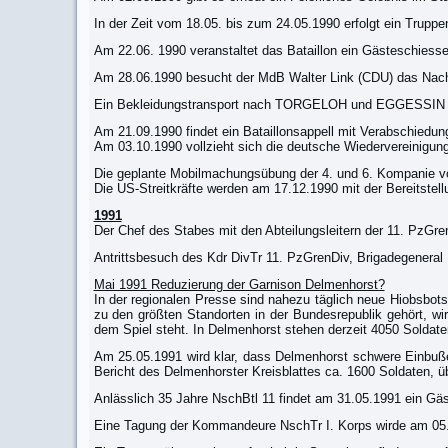
In der Zeit vom 18.05. bis zum 24.05.1990 erfolgt ein Truppe
Am 22.06. 1990 veranstaltet das Bataillon ein Gästeschiesse
Am 28.06.1990 besucht der MdB Walter Link (CDU) das Nach
Ein Bekleidungstransport nach TORGELOH und EGGESSIN (DD
Am 21.09.1990 findet ein Bataillonsappell mit Verabschiedung
Am 03.10.1990 vollzieht sich die deutsche Wiedervereinigung
Die geplante Mobilmachungsübung der 4. und 6. Kompanie v
Die US-Streitkräfte werden am 17.12.1990 mit der Bereitstell
1991
Der Chef des Stabes mit den Abteilungsleitern der 11. PzGr
Antrittsbesuch des Kdr DivTr 11. PzGrenDiv, Brigadegeneral
Mai 1991 Reduzierung der Garnison Delmenhorst?
In der regionalen Presse sind nahezu täglich neue Hiobsb
zu den größten Standorten in der Bundesrepublik gehört, wird 
dem Spiel steht. In Delmenhorst stehen derzeit 4050 Soldaten
Am 25.05.1991 wird klar, dass Delmenhorst schwere Einbußen
Bericht des Delmenhorster Kreisblattes ca. 1600 Soldaten, üb
Anlässlich 35 Jahre NschBtl 11 findet am 31.05.1991 ein Gäst
Eine Tagung der Kommandeure NschTr I. Korps wirde am 05.