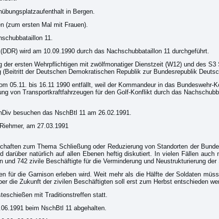
nübungsplatzaufenthalt in Bergen.
n (zum ersten Mal mit Frauen).
schubbataillon 11.
R) wird am 10.09.1990 durch das Nachschubbataillon 11 durchgeführt.
 der ersten Wehrpflichtigen mit zwölfmonatiger Dienstzeit (W12) und des S3 S
 (Beitritt der Deutschen Demokratischen Republik zur Bundesrepublik Deutsc
om 05.11. bis 16.11 1990 entfällt, weil der Kommandeur in das Bundeswehr
ung von Transportkraftfahrzeugen für den Golf-Konflikt durch das Nachschubbat
enDiv besuchen das NschBtl 11 am 26.02.1991.
 Riehmer, am 27.03.1991
otschaften zum Thema Schließung oder Reduzierung von Standorten der Bunde
darüber natürlich auf allen Ebenen heftig diskutiert. In vielen Fällen auch m
 und 742 zivile Beschäftigte für die Verminderung und Neustrukturierung der St
 für die Garnison erleben wird. Weit mehr als die Hälfte der Soldaten müs
er die Zukunft der zivilen Beschäftigten soll erst zum Herbst entschieden we
eschießen mit Traditionstreffen statt.
06.1991 beim NschBtl 11 abgehalten.