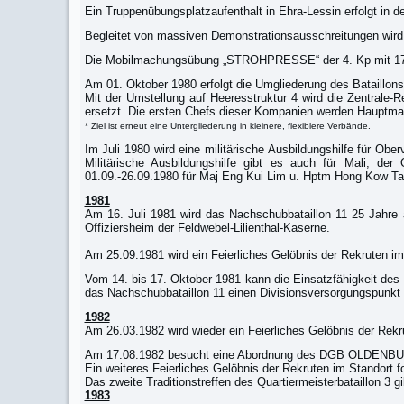
Ein Truppenübungsplatzaufenthalt in Ehra-Lessin erfolgt in d
Begleitet von massiven Demonstrationsausschreitungen wird 
Die Mobilmachungsübung „STROHPRESSE“ der 4. Kp mit 170 Ma
Am 01. Oktober 1980 erfolgt die Umgliederung des Bataillon
Mit der Umstellung auf Heeresstruktur 4 wird die Zentrale
ersetzt. Die ersten Chefs dieser Kompanien werden Hauptm
* Ziel ist erneut eine Untergliederung in kleinere, flexiblere Verbände.
Im Juli 1980 wird eine militärische Ausbildungshilfe für Obe
Militärische Ausbildungshilfe gibt es auch für Mali; der
01.09.-26.09.1980 für Maj Eng Kui Lim u. Hptm Hong Kow Tai
1981
Am 16. Juli 1981 wird das Nachschubbataillon 11 25 Jahre a
Offiziersheim der Feldwebel-Lilienthal-Kaserne.
Am 25.09.1981 wird ein Feierliches Gelöbnis der Rekruten im 
Vom 14. bis 17. Oktober 1981 kann die Einsatzfähigkeit de
das Nachschubbataillon 11 einen Divisionsversorgungspunkt 
1982
Am 26.03.1982 wird wieder ein Feierliches Gelöbnis der Rekru
Am 17.08.1982 besucht eine Abordnung des DGB OLDENBU
Ein weiteres Feierliches Gelöbnis der Rekruten im Standort 
Das zweite Traditionstreffen des Quartiermeisterbataillon 3 g
1983