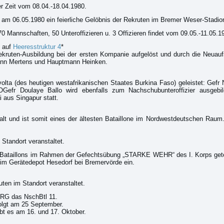
er Zeit vom 08.04.-18.04.1980.
am 06.05.1980 ein feierliche Gelöbnis der Rekruten im Bremer Weser-Stadion
nnschaften, 50 Unteroffizieren u. 3 Offizieren findet vom 09.05.-11.05.19
s auf
Heeresstruktur 4
*
-Rekruten-Ausbildung bei der ersten Kompanie aufgelöst und durch die Neua
ann Mertens und Hauptmann Heinken.
rvolta (des heutigen westafrikanischen Staates Burkina Faso) geleistet: Gef
 OGefr Doulaye Ballo wird ebenfalls zum Nachschubunteroffizier ausgebild
 aus Singapur statt.
lt und ist somit eines der ältesten Bataillone im Nordwestdeutschen Raum. 
Standort veranstaltet.
s Bataillons im Rahmen der Gefechtsübung „STARKE WEHR“ des I. Korps getes
im Gerätedepot Hesedorf bei Bremervörde ein.
ten im Standort veranstaltet.
RG das NschBtl 11.
folgt am 25 September.
ibt es am 16. und 17. Oktober.