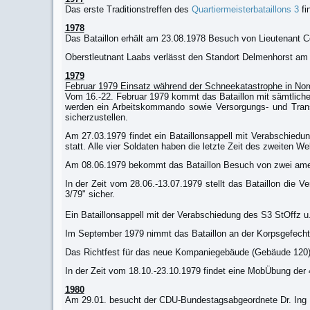
Das erste Traditionstreffen des
Quartiermeisterbataillons 3
fi
1978
Das Bataillon erhält am 23.08.1978 Besuch von Lieutenant Co
Oberstleutnant Laabs verlässt den Standort Delmenhorst am
1979
Februar 1979 Einsatz während der Schneekatastrophe in Nor
Vom 16.-22. Februar 1979 kommt das Bataillon mit sämtlic
werden ein Arbeitskommando sowie Versorgungs- und Transp
sicherzustellen.
Am 27.03.1979 findet ein Bataillonsappell mit Verabschie
statt. Alle vier Soldaten haben die letzte Zeit des zweiten 
Am 08.06.1979 bekommt das Bataillon Besuch von zwei ameri
In der Zeit vom 28.06.-13.07.1979 stellt das Bataillon di
3/79" sicher.
Ein Bataillonsappell mit der Verabschiedung des S3 StOffz u.
Im September 1979 nimmt das Bataillon an der Korpsgefech
Das Richtfest für das neue Kompaniegebäude (Gebäude 120) d
In der Zeit vom 18.10.-23.10.1979 findet eine MobÜbung der 
1980
Am 29.01. besucht der CDU-Bundestagsabgeordnete Dr. Ing M