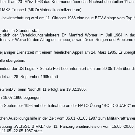
gschmidt am 23. März 1983 das Kommando über das Nachschubbataillon 11 an 
f MKZ-Truppe I (MKZ=Materialkontrollzentrum).
und -bewirtschaftung wird am 11. Oktober 1983 eine neue EDV-Anlage vom Ty
ruten im Standort statt.
ägt sich der Verteidigungsministers Dr. Manfred Wörner im Juli 1984 in 
tensiver Weise für den Alltag der Truppe, sowie für die Sorgen und Probleme d
ijähriger Dienstzeit mit einem feierlichen Appell am 14. März 1985. Er übe
lle übergeben.
eur der US-Logistik-Schule Fort Lee, informiert sich am 30.05.1985 über die
findet am 28. September 1985 statt.
zGrenDiv, beim NschBtl 11 erfolgt am 19.02.1986.
am 19.07.1986 begangen.
ns im September 1986 mit der Teilnahme an der NATO-Übung "BOLD GUARD" in
hen Ausbildungshilfe in der Zeit vom 05.01.-31.03.1987 zum Militärkraftfahre
sübung „WEISSE BIRKE“ der 11. Panzergrenadierdivision vom 15.05.-20.05
 11.05.-22.05.1987 statt.