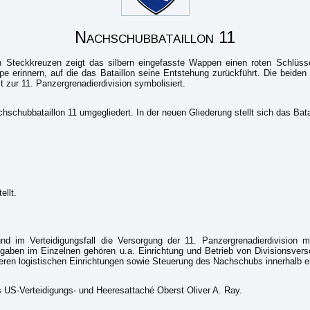
Nachschubbataillon 11
Steckkreuzen zeigt das silbern eingefasste Wappen einen roten Schlüssel
ruppe erinnern, auf die das Bataillon seine Entstehung zurückführt. Die be
t zur 11. Panzergrenadierdivision symbolisiert.
hschubbataillon 11 umgegliedert. In der neuen Gliederung stellt sich das Batai
ellt.
nd im Verteidigungsfall die Versorgung der 11. Panzergrenadierdivision
gaben im Einzelnen gehören u.a. Einrichtung und Betrieb von Divisionsver
en logistischen Einrichtungen sowie Steuerung des Nachschubs innerhalb eine
 US-Verteidigungs- und Heeresattaché Oberst Oliver A. Ray.