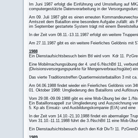
Im Juni 1987 erfolgt die Einführung und Umstellung auf MKZ-
computergestützte Datenverarbeitung in der Versorgungsdu
Am 09. Juli 1987 gibt es einen erneuten Kommandeurwechsel 
Amtszeit dem Bataillon eine besondere Aufgabe zufällt: als P
im September gestartete System trägt mit einem Bereitstell
In der Zeit vom 08.11.-13.11.1987 erfolgt ein weitere Truppe
Am 27.11.1987 gibt es ein weitere Feierliches Gelöbnis mit 5
1988
Ein Dienstaufsichtsbesuch beim Btl wird vom Kdr 11. PzGren
Eine Mobilmachungsübung der 4. und 6./NschBtl 11, verbunde
(Divisionsversorgungspunkte für Mengenverbrauchsgüter) ein 
Das vierte Traditionstreffen Quartiermeisterbataillon 3 mit c
Am 04.06.1988 findet wieder ein Feierliches Gelöbnis von 340
01. Oktober 1988: Umgliederung des Bataillons und Auflösu
Vom 29.08.-09.09.1988 gibt es eine Mob-Übung bei der 1./Ns
Ein Bataillonsappell zur Umgliederung und Auszeichnung verd
5. Kp als Einsatz- und Ausbildungskompanie (E/A) und eine 
In der Zeit vom 14.10.-21.10.1988 findet ein abermaliger Tru
Vom 31.10.-11.11.1988 führt die 3./NschBtl 11 eine Mob-Übu
Ein Dienstaufsichtsbesuch durch den Kdr DivTr 11. PzGrenDiv
1989