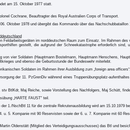
ndet am 15. Oktober 1977 statt.
lonel Cochrane, Beauftragter des Royal Australien Corps of Transport.
 06. Oktober 1978 und übergibt das Kommando über das Nachschubbataillon 
ddeutschland
hen Feldarbeitsgeräten im norddeutschen Raum zum Einsatz. Im Rahmen des
orthilfen gestellt, die aufgrund der Schneekatastrophe erforderlich sind
dung von vier Soldaten (Hauptmann Bostelmann, Hauptmann Henschens, Hau
Weltkrieges und ebenso die Geburtsstunde der Bundeswehr miterlebt.
kanischen Soldaten im Rahmen ihrer Ausbildung zum „foreign area officers“
e Versorgung der 11. PzGrenDiv während eines Truppenübungsplatz-aufenthal
 stv BtlKdr, Maj Reiche, sowie Vorstellung des Nachfolgers, Maj Schütt, find
tsübung „HARTE FAUST" teil.
er 1./NschBtl 11 für die zentrale Rekrutenausbildung wird am 15.10.1979 b
4. u. 5. Kompanie mit 90 Reservisten sowie der 6. u. 7. Kompanie mit 60 Rese
artin Oldenstätt (Mitglied des Verteidigungsausschusses) das Btl und besi