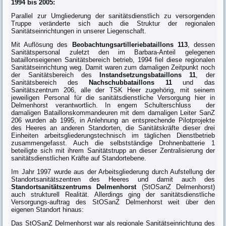
1994 bis 2005:
Parallel zur Umgliederung der sanitätsdienstlich zu versorgenden
Truppe veränderte sich auch die Struktur der regionalen
Sanitätseinrichtungen in unserer Liegenschaft.
Mit Auflösung des
Beobachtungsartilleriebataillons 113
, dessen
Sanitätspersonal zuletzt den im Barbara-Anteil gelegenen
bataillonseigenen Sanitätsbereich betrieb, 1994 fiel diese regionalen
Sanitätseinrichtung weg. Damit waren zum damaligen Zeitpunkt noch
der Sanitätsbereich des
Instandsetzungsbataillons 11
, der
Sanitätsbereich des
Nachschubbataillons 11
und das
Sanitätszentrum 206, alle der TSK Heer zugehörig, mit seinem
jeweiligen Personal für die sanitätsdienstliche Versorgung hier in
Delmenhorst verantwortlich. In engem Schulterschluss der
damaligen Bataillonskommandeuren mit dem damaligen Leiter SanZ
206 wurden ab 1995, in Anlehnung an entsprechende Pilotprojekte
des Heeres an anderen Standorten, die Sanitätskräfte dieser drei
Einheiten arbeitsgliederungstechnisch im täglichen Dienstbetrieb
zusammengefasst. Auch die selbstständige Drohnenbatterie 1
beteiligte sich mit ihrem Sanitätstrupp an dieser Zentralisierung der
sanitätsdienstlichen Kräfte auf Standortebene.
Im Jahr 1997 wurde aus der Arbeitsgliederung durch Aufstellung der
Standortsanitätszentren des Heeres und damit auch des
Standortsanitätszentrums Delmenhorst
(StOSanZ Delmenhorst)
auch strukturell Realität. Allerdings ging der sanitätsdienstliche
Versorgungs-auftrag des StOSanZ Delmenhorst weit über den
eigenen Standort hinaus:
Das StOSanZ Delmenhorst war als regionale Sanitätseinrichtung des