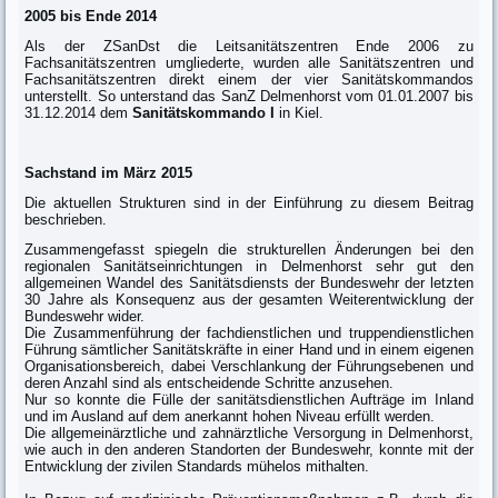
2005 bis Ende 2014
Als der ZSanDst die Leitsanitätszentren Ende 2006 zu
Fachsanitätszentren umgliederte, wurden alle Sanitätszentren und
Fachsanitätszentren direkt einem der vier Sanitätskommandos
unterstellt. So unterstand das SanZ Delmenhorst vom 01.01.2007 bis
31.12.2014 dem
Sanitätskommando I
in Kiel.
Sachstand im März 2015
Die aktuellen Strukturen sind in der Einführung zu diesem Beitrag
beschrieben.
Zusammengefasst spiegeln die strukturellen Änderungen bei den
regionalen Sanitätseinrichtungen in Delmenhorst sehr gut den
allgemeinen Wandel des Sanitätsdiensts der Bundeswehr der letzten
30 Jahre als Konsequenz aus der gesamten Weiterentwicklung der
Bundeswehr wider.
Die Zusammenführung der fachdienstlichen und truppendienstlichen
Führung sämtlicher Sanitätskräfte in einer Hand und in einem eigenen
Organisationsbereich, dabei Verschlankung der Führungsebenen und
deren Anzahl sind als entscheidende Schritte anzusehen.
Nur so konnte die Fülle der sanitätsdienstlichen Aufträge im Inland
und im Ausland auf dem anerkannt hohen Niveau erfüllt werden.
Die allgemeinärztliche und zahnärztliche Versorgung in Delmenhorst,
wie auch in den anderen Standorten der Bundeswehr, konnte mit der
Entwicklung der zivilen Standards mühelos mithalten.