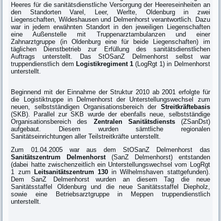
Heeres für die sanitätsdienstliche Versorgung der Heereseinheiten an
den Standorten Varel, Leer, Werlte, Oldenburg in zwei
Liegenschaften, Wildeshausen und Delmenhorst verantwortlich. Dazu
war in jedem erwähnten Standort in den jeweiligen Liegenschaften
eine Außenstelle mit Truppenarztambulanzen und einer
Zahnarztgruppe (in Oldenburg eine für beide Liegenschaften) im
täglichen Dienstbetrieb zur Erfüllung des sanitätsdienstlichen
Auftrags unterstellt. Das StOSanZ Delmenhorst selbst war
truppendienstlich dem
Logistikregiment 1
(LogRgt 1) in Delmenhorst
unterstellt.
Beginnend mit der Einnahme der Struktur 2010 ab 2001 erfolgte für
die Logistiktruppe in Delmenhorst der Unterstellungswechsel zum
neuen, selbstständigen Organisationsbereich der
Streitkräftebasis
(SKB). Parallel zur SKB wurde der ebenfalls neue, selbstständige
Organisationsbereich des
Zentralen Sanitätsdiensts
(ZSanDst)
aufgebaut. Diesem wurden sämtliche regionalen
Sanitätseinrichtungen aller Teilstreitkräfte unterstellt.
Zum 01.04.2005 war aus dem StOSanZ Delmenhorst das
Sanitätszentrum Delmenhorst
(SanZ Delmenhorst) entstanden
(dabei hatte zwischenzeitlich ein Unterstellungswechsel vom LogRgt
1 zum
Leitsanitätszentrum 130
in Wilhelmshaven stattgefunden).
Dem SanZ Delmenhorst wurden an diesem Tag die neue
Sanitätsstaffel Oldenburg und die neue Sanitätsstaffel Diepholz,
sowie eine Betriebsarztgruppe in Meppen truppendienstlich
unterstellt.