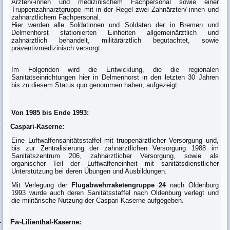
Ärzten/-innen und medizinischem Fachpersonal sowie einer
Truppenzahnarztgruppe mit in der Regel zwei Zahnärzten/-innen und
zahnärztlichem Fachpersonal.
Hier werden alle Soldatinnen und Soldaten der in Bremen und
Delmenhorst stationierten Einheiten allgemeinärztlich und
zahnärztlich behandelt, militärärztlich begutachtet, sowie
präventivmedizinisch versorgt.
Im Folgenden wird die Entwicklung, die die regionalen
Sanitätseinrichtungen hier in Delmenhorst in den letzten 30 Jahren
bis zu diesem Status quo genommen haben, aufgezeigt:
Von 1985 bis Ende 1993:
-
Caspari-Kaserne:
Eine Luftwaffensanitätsstaffel mit truppenärztlicher Versorgung und,
bis zur Zentralisierung der zahnärztlichen Versorgung 1988 im
Sanitätszentrum 206, zahnärztlicher Versorgung, sowie als
organischer Teil der Luftwaffeneinheit mit sanitätsdienstlicher
Unterstützung bei deren Übungen und Ausbildungen.
Mit Verlegung der
Flugabwehrraketengruppe
24
nach Oldenburg
1993 wurde auch deren Sanitätsstaffel nach Oldenburg verlegt und
die militärische Nutzung der Caspari-Kaserne aufgegeben.
-
Fw-Lilienthal-Kaserne: