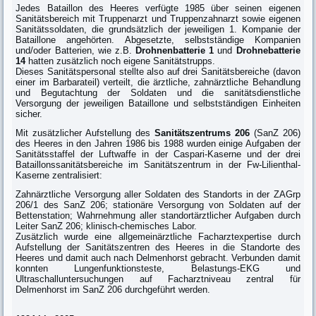
Jedes Bataillon des Heeres verfügte 1985 über seinen eigenen
Sanitätsbereich mit Truppenarzt und Truppenzahnarzt sowie eigenen
Sanitätssoldaten, die grundsätzlich der jeweiligen 1. Kompanie der
Bataillone angehörten. Abgesetzte, selbstständige Kompanien
und/oder Batterien, wie z.B.
Drohnenbatterie 1
und
Drohnebatterie
14
hatten zusätzlich noch eigene Sanitätstrupps.
Dieses Sanitätspersonal stellte also auf drei Sanitätsbereiche (davon
einer im Barbarateil) verteilt, die ärztliche, zahnärztliche Behandlung
und Begutachtung der Soldaten und die sanitätsdienstliche
Versorgung der jeweiligen Bataillone und selbstständigen Einheiten
sicher.
Mit zusätzlicher Aufstellung des
Sanitätszentrums 206
(SanZ 206)
des Heeres in den Jahren 1986 bis 1988 wurden einige Aufgaben der
Sanitätsstaffel der Luftwaffe in der Caspari-Kaserne und der drei
Bataillonssanitätsbereiche im Sanitätszentrum in der Fw-Lilienthal-
Kaserne zentralisiert:
Zahnärztliche Versorgung aller Soldaten des Standorts in der ZAGrp
206/1 des SanZ 206; stationäre Versorgung von Soldaten auf der
Bettenstation; Wahrnehmung aller standortärztlicher Aufgaben durch
Leiter SanZ 206; klinisch-chemisches Labor.
Zusätzlich wurde eine allgemeinärztliche Facharztexpertise durch
Aufstellung der Sanitätszentren des Heeres in die Standorte des
Heeres und damit auch nach Delmenhorst gebracht. Verbunden damit
konnten Lungenfunktionsteste, Belastungs-EKG und
Ultraschalluntersuchungen auf Facharztniveau zentral für
Delmenhorst im SanZ 206 durchgeführt werden.