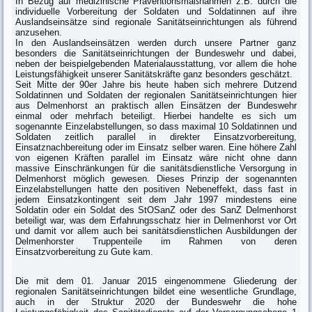
In Bezug auf medizinische Präventionsmaßnahmen z.B. durch die
individuelle Vorbereitung der Soldaten und Soldatinnen auf ihre
Auslandseinsätze sind regionale Sanitätseinrichtungen als führend
anzusehen.
In den Auslandseinsätzen werden durch unsere Partner ganz
besonders die Sanitätseinrichtungen der Bundeswehr und dabei,
neben der beispielgebenden Materialausstattung, vor allem die hohe
Leistungsfähigkeit unserer Sanitätskräfte ganz besonders geschätzt.
Seit Mitte der 90er Jahre bis heute haben sich mehrere Dutzend
Soldatinnen und Soldaten der regionalen Sanitätseinrichtungen hier
aus Delmenhorst an praktisch allen Einsätzen der Bundeswehr
einmal oder mehrfach beteiligt. Hierbei handelte es sich um
sogenannte Einzelabstellungen, so dass maximal 10 Soldatinnen und
Soldaten zeitlich parallel in direkter Einsatzvorbereitung,
Einsatznachbereitung oder im Einsatz selber waren. Eine höhere Zahl
von eigenen Kräften parallel im Einsatz wäre nicht ohne dann
massive Einschränkungen für die sanitätsdienstliche Versorgung in
Delmenhorst möglich gewesen. Dieses Prinzip der sogenannten
Einzelabstellungen hatte den positiven Nebeneffekt, dass fast in
jedem Einsatzkontingent seit dem Jahr 1997 mindestens eine
Soldatin oder ein Soldat des StOSanZ oder des SanZ Delmenhorst
beteiligt war, was dem Erfahrungsschatz hier in Delmenhorst vor Ort
und damit vor allem auch bei sanitätsdienstlichen Ausbildungen der
Delmenhorster Truppenteile im Rahmen von deren
Einsatzvorbereitung zu Gute kam.
Die mit dem 01. Januar 2015 eingenommene Gliederung der
regionalen Sanitätseinrichtungen bildet eine wesentliche Grundlage,
auch in der Struktur 2020 der Bundeswehr die hohe