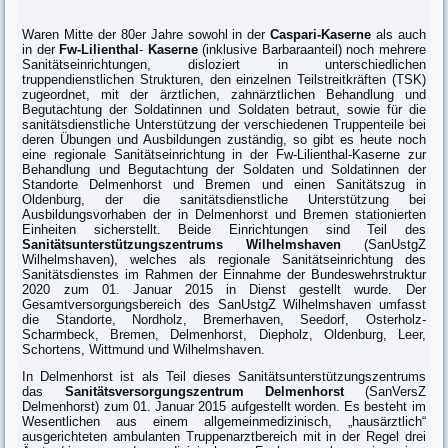
Waren Mitte der 80er Jahre sowohl in der
Caspari-Kaserne
als auch
in der
Fw-Lilienthal
-
Kaserne
(inklusive Barbaraanteil) noch mehrere
Sanitätseinrichtungen, disloziert in unterschiedlichen
truppendienstlichen Strukturen, den einzelnen Teilstreitkräften (TSK)
zugeordnet, mit der ärztlichen, zahnärztlichen Behandlung und
Begutachtung der Soldatinnen und Soldaten betraut, sowie für die
sanitätsdienstliche Unterstützung der verschiedenen Truppenteile bei
deren Übungen und Ausbildungen zuständig, so gibt es heute noch
eine regionale Sanitätseinrichtung in der Fw-Lilienthal-Kaserne zur
Behandlung und Begutachtung der Soldaten und Soldatinnen der
Standorte Delmenhorst und Bremen und einen Sanitätszug in
Oldenburg, der die sanitätsdienstliche Unterstützung bei
Ausbildungsvorhaben der in Delmenhorst und Bremen stationierten
Einheiten sicherstellt. Beide Einrichtungen sind Teil des
Sanitätsunterstützungszentrums Wilhelmshaven
(SanUstgZ
Wilhelmshaven), welches als regionale Sanitätseinrichtung des
Sanitätsdienstes im Rahmen der Einnahme der Bundeswehrstruktur
2020 zum 01. Januar 2015 in Dienst gestellt wurde. Der
Gesamtversorgungsbereich des SanUstgZ Wilhelmshaven umfasst
die Standorte, Nordholz, Bremerhaven, Seedorf, Osterholz-
Scharmbeck, Bremen, Delmenhorst, Diepholz, Oldenburg, Leer,
Schortens, Wittmund und Wilhelmshaven.
In Delmenhorst ist als Teil dieses Sanitätsunterstützungszentrums
das
Sanitätsversorgungszentrum Delmenhorst
(SanVersZ
Delmenhorst) zum 01. Januar 2015 aufgestellt worden. Es besteht im
Wesentlichen aus einem allgemeinmedizinisch, „hausärztlich“
ausgerichteten ambulanten Truppenarztbereich mit in der Regel drei