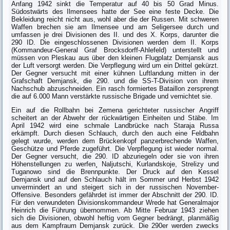
Anfang 1942 sinkt die Temperatur auf 40 bis 50 Grad Minus.
Südostwärts des Ilmensees hatte der See eine feste Decke. Die
Bekleidung reicht nicht aus, wohl aber die der Russen. Mit schweren
Waffen brechen sie am Ilmensee und am Seligersee durch und
umfassen je drei Divisionen des II. und des X. Korps, darunter die
290 ID. Die eingeschlossenen Divisionen werden dem II. Korps
(Kommandeur-General Graf Brocksdorff-Ahlefeld) unterstellt und
müssen von Pleskau aus über den kleinen Flugplatz Demjansk aus
der Luft versorgt werden. Die Verpflegung wird um ein Drittel gekürzt.
Der Gegner versucht mit einer kühnen Luftlandung mitten in der
Grafschaft Demjansk, die 290. und die SS-T-Division von ihrem
Nachschub abzuschneiden. Ein rasch formiertes Bataillon zersprengt
die auf 6.000 Mann verstärkte russische Brigade und vernichtet sie.
Ein auf die Rollbahn bei Zemena gerichteter russischer Angriff
scheitert an der Abwehr der rückwärtigen Einheiten und Stäbe. Im
April 1942 wird eine schmale Landbrücke nach Staraja Russa
erkämpft. Durch diesen Schlauch, durch den auch eine Feldbahn
gelegt wurde, werden dem Brückenkopf panzerbrechende Waffen,
Geschütze und Pferde zugeführt. Die Verpflegung ist wieder normal.
Der Gegner versucht, die 290. ID abzuriegeln oder sie von ihren
Höhenstellungen zu werfen¸ Naljutschi, Kurlandskoje, Strelizy und
Tuganowo sind die Brennpunkte. Der Druck auf den Kessel
Demjansk und auf den Schlauch hält im Sommer und Herbst 1942
unvermindert an und steigert sich in der russischen November-
Offensive. Besonders gefährdet ist immer der Abschnitt der 290. ID.
Für den verwundeten Divisionskommandeur Wrede hat Generalmajor
Heinrich die Führung übernommen. Ab Mitte Februar 1943 ziehen
sich die Divisionen, obwohl heftig vom Gegner bedrängt, planmäßig
aus dem Kampfraum Demjansk zurück. Die 290er werden zwecks