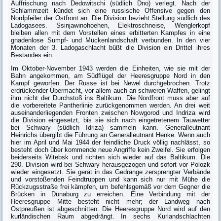
Auffrischung nach Dedowitschi (südlich Dno) verlegt. Nach der
Schlammzeit kündet sich eine russische Offensive gegen den
Nordpfeiler der Ostfront an. Die Division bezieht Stellung südlich des
Ladogasees. Ssinjawinohoehen, Elektroschneise, Wenglerkopf
bleiben allen mit dem Vorstellen eines erbitterten Kampfes in eine
gnadenlose Sumpf- und Mückenlandschaft verbunden. In den vier
Monaten der 3. Ladogaschlacht büßt die Division ein Drittel ihres
Bestandes ein.
Im Oktober-November 1943 werden die Einheiten, wie sie mit der
Bahn angekommen, am Südflügel der Heeresgruppe Nord in den
Kampf geworfen. Der Russe ist bei Newel durchgebrochen. Trotz
erdrückender Übermacht, vor allem auch an schweren Waffen, gelingt
ihm nicht der Durchstoß ins Baltikum. Die Nordfront muss aber auf
die vorbereitete Pantherlinie zurückgenommen werden. An drei weit
auseinanderliegenden Fronten zwischen Nowgorod und Indriza wird
die Division eingesetzt, bis sie sich nach eingetretenem Tauwetter
bei Schwary (südlich Idriza) sammeln kann. Generalleutnant
Heinrichs übergibt die Führung an Generalleutnant Henke. Wenn auch
hier im April und Mai 1944 der feindliche Druck völlig nachlässt, so
besteht doch über kommende neue Angriffe kein Zweifel. Sie erfolgen
beiderseits Witebsk und richten sich wieder auf das Baltikum. Die
290. Division wird bei Schwary herausgezogen und sofort vor Polozk
wieder eingesetzt. Sie gerät in das Gedränge zersprengter Verbände
und vorstoßenden Feindtruppen und kann sich nur mit Mühe die
Rückzugsstraße frei kämpfen, um befehlsgemäß vor dem Gegner die
Brücken in Dünaburg zu erreichen. Eine Verbindung mit der
Heeresgruppe Mitte besteht nicht mehr; der Landweg nach
Ostpreußen ist abgeschnitten. Die Heeresgruppe Nord wird auf den
kurländischen Raum abgedrängt. In sechs Kurlandschlachten