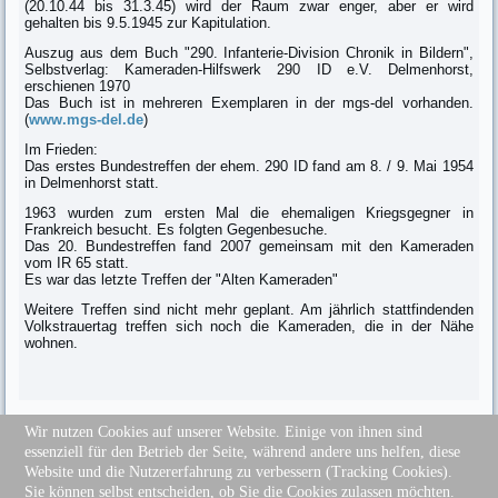
(20.10.44 bis 31.3.45) wird der Raum zwar enger, aber er wird
gehalten bis 9.5.1945 zur Kapitulation.
Auszug aus dem Buch "290. Infanterie-Division Chronik in Bildern",
Selbstverlag: Kameraden-Hilfswerk 290 ID e.V. Delmenhorst,
erschienen 1970
Das Buch ist in mehreren Exemplaren in der mgs-del vorhanden.
(
www.mgs-del.de
)
Im Frieden:
Das erstes Bundestreffen der ehem. 290 ID fand am 8. / 9. Mai 1954
in Delmenhorst statt.
1963 wurden zum ersten Mal die ehemaligen Kriegsgegner in
Frankreich besucht. Es folgten Gegenbesuche.
Das 20. Bundestreffen fand 2007 gemeinsam mit den Kameraden
vom IR 65 statt.
Es war das letzte Treffen der "Alten Kameraden"
Weitere Treffen sind nicht mehr geplant. Am jährlich stattfindenden
Volkstrauertag treffen sich noch die Kameraden, die in der Nähe
wohnen.
Wir nutzen Cookies auf unserer Website. Einige von ihnen sind
essenziell für den Betrieb der Seite, während andere uns helfen, diese
Sitemap
Website und die Nutzererfahrung zu verbessern (Tracking Cookies).
Impressum
Sie können selbst entscheiden, ob Sie die Cookies zulassen möchten.
Datenschutz