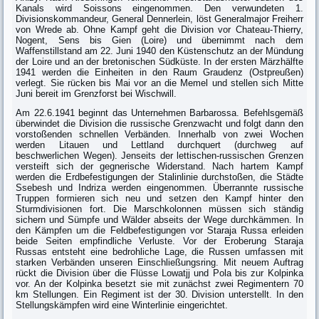
Kanals wird Soissons eingenommen. Den verwundeten 1.
Divisionskommandeur, General Dennerlein, löst Generalmajor Freiherr
von Wrede ab. Ohne Kampf geht die Division vor Chateau-Thierry,
Nogent, Sens bis Gien (Loire) und übernimmt nach dem
Waffenstillstand am 22. Juni 1940 den Küstenschutz an der Mündung
der Loire und an der bretonischen Südküste. In der ersten Märzhälfte
1941 werden die Einheiten in den Raum Graudenz (Ostpreußen)
verlegt. Sie rücken bis Mai vor an die Memel und stellen sich Mitte
Juni bereit im Grenzforst bei Wischwill.
Am 22.6.1941 beginnt das Unternehmen Barbarossa. Befehlsgemäß
überwindet die Division die russische Grenzwacht und folgt dann den
vorstoßenden schnellen Verbänden. Innerhalb von zwei Wochen
werden Litauen und Lettland durchquert (durchweg auf
beschwerlichen Wegen). Jenseits der lettischen-russischen Grenzen
versteift sich der gegnerische Widerstand. Nach hartem Kampf
werden die Erdbefestigungen der Stalinlinie durchstoßen, die Städte
Ssebesh und Indriza werden eingenommen. Überrannte russische
Truppen formieren sich neu und setzen den Kampf hinter den
Sturmdivisionen fort. Die Marschkolonnen müssen sich ständig
sichern und Sümpfe und Wälder abseits der Wege durchkämmen. In
den K­ämpfen um die Feldbefestigungen vor Staraja Russa erleiden
beide Seiten empfindliche Verluste. Vor der Eroberung Staraja
Russas entsteht eine bedrohliche Lage, die Russen umfassen mit
starken Verbänden unseren Einschließungsring. Mit neuem Auftrag
rückt die Division über die Flüsse Lowatjj und Pola bis zur Kolpinka
vor. An der Kolpinka besetzt sie mit zunächst zwei Regimentern 70
km Stellungen. Ein Regiment ist der 30. Division unterstellt. In den
Stellungskämpfen wird eine Winterlinie eingerichtet.