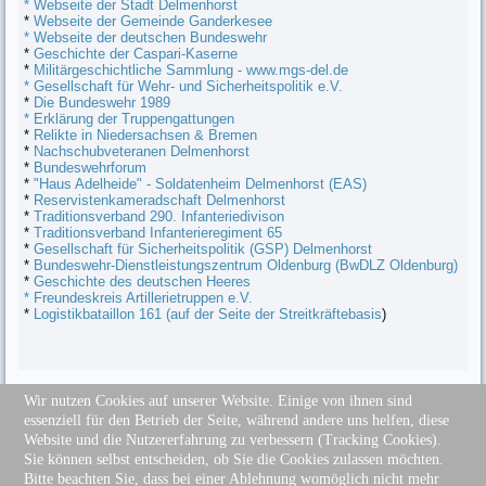
* Webseite der Stadt Delmenhorst
*
Webseite der Gemeinde Ganderkesee
* Webseite der deutschen Bundeswehr
*
Geschichte der Caspari-Kaserne
*
Militärgeschichtliche Sammlung - www.mgs-del.de
*
Gesellschaft für Wehr- und Sicherheitspolitik e.V.
*
Die Bundeswehr 1989
* Erklärung der Truppengattungen
*
Relikte in Niedersachsen & Bremen
*
Nachschubveteranen Delmenhorst
*
Bundeswehrforum
*
"Haus Adelheide" - Soldatenheim Delmenhorst (EAS)
*
Reservistenkameradschaft Delmenhorst
*
Traditionsverband 290. Infanteriedivison
*
Traditionsverband Infanterieregiment 65
*
Gesellschaft für Sicherheitspolitik (GSP) Delmenhorst
*
Bundeswehr-Dienstleistungszentrum Oldenburg (BwDLZ Oldenburg)
*
Geschichte des deutschen Heeres
*
Freundeskreis Artillerietruppen e.V.
*
Logistikbataillon 161 (auf der Seite der Streitkräftebasis
)
Wir nutzen Cookies auf unserer Website. Einige von ihnen sind
essenziell für den Betrieb der Seite, während andere uns helfen, diese
Sitemap
Website und die Nutzererfahrung zu verbessern (Tracking Cookies).
Impressum
Sie können selbst entscheiden, ob Sie die Cookies zulassen möchten.
Datenschutz
Bitte beachten Sie, dass bei einer Ablehnung womöglich nicht mehr
Disclaimer